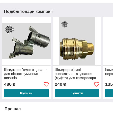
Подібні товари компанії
Швидкороз'ємне з'єднання
Швидкороз'ємні
Камл
для піскоструминних
пневматичні з'єднання
нер
шлангів
(муфта) для компресора
DN 7,2 зовнішня різьба
480
240
135
₴
₴
BSP
Купити
Купити
Про нас