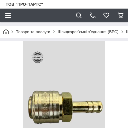
ТОВ "ПРО-ПАРТС"
Товари та послуги
Швидкороз'ємні з'єднання (БРС)