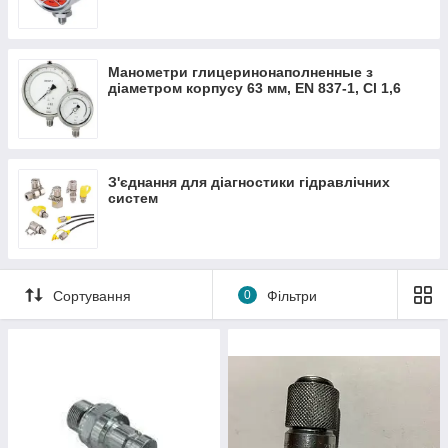
простою техніки та
дорогих ремонтів!
Манометри глицеринонаполненные з
Все для гідравліки інтернет-магазин
діаметром корпусу 63 мм, EN 837-1, Cl 1,6
ТОВ «ПРО-ПАРТС» пропонує за
вигідними цінами. Знижки від обсягу
замовлення!
З'єднання для діагностики гідравлічних
систем
ДО КАТАЛОГУ!
Сортування
0
Фільтри
Чому клієнти вибирають
обладнання для діагностики
гідравліки від ТОВ «ПРО-
ПАРТС»