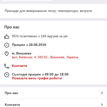
Прилади для вимірювання тиску, температури, витрати.
Про нас
ОБГОВОРИТИ ДЕТАЛІ
Задайте всі питання, проконсультуйтеся,
95% позитивних з 184 відгуків за рік
погодьте з менеджером всі деталі замовлення.
Працює з 28.08.2018
м. Вишневе
вул. Київська, 4, 08132 , Вишневе, Україна
Контакти
Сьогодні працює з 09:00 до 18:00
СПЛАТИТИ ЗАМОВЛЕННЯ
Показати весь графік роботи
Оплата доступна через безготівковий та
готівковий розрахунок з ПДВ. Працюємо
Про нас
переважно за повною передоплатою або за
індивідуально узгодженими умовами в договорі.
Контакти