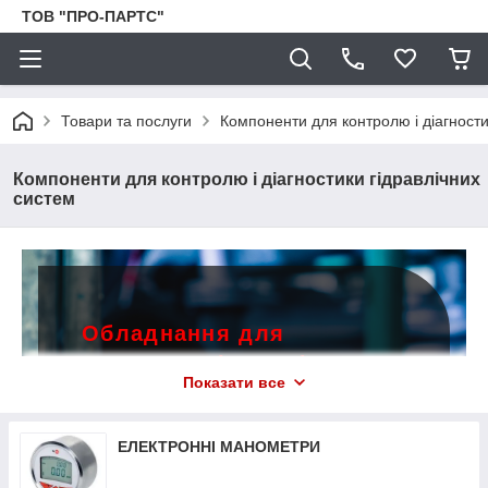
ТОВ "ПРО-ПАРТС"
Товари та послуги
Компоненти для контролю і діагности
Компоненти для контролю і діагностики гідравлічних
систем
Обладнання для
контролю гідравлічних
Показати все
систем
від компанії ТОВ
«ПРО-ПАРТС»! Виявляйте
ЕЛЕКТРОННІ МАНОМЕТРИ
своєчасно технічні
неполадки, щоб уникнути