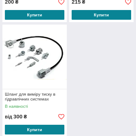
200
215
₴
₴
Купити
Купити
Є ПИТАННЯ? ТЕЛЕФОНУЙТЕ!
Як замовити прилади для
діагностики гідравліки в Україні
Шланг для виміру тиску в
ЗВ'ЯЗАТИСЯ З МЕНЕДЖЕРОМ
гідравлічних системах
В наявності
Для зв'язку з нами можна скористатись
контактними номерами телефонів та
300
від
₴
електронною поштою. Також замовлення
можна оформити через сайт.
Купити