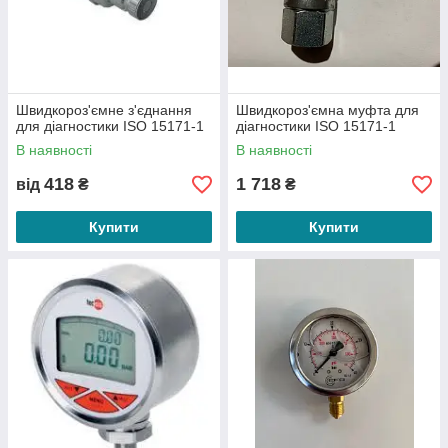
Швидкороз'ємне з'єднання
Швидкороз'ємна муфта для
для діагностики ISO 15171-1
діагностики ISO 15171-1
В наявності
В наявності
ВЕЛИКИЙ АСОРТИМЕНТ
418
1 718
від
₴
₴
У каталозі представлені десятки різноманітних
приладів для вимірювання тиску в
Купити
Купити
гідросистемах, витрат, температури. Також у
нас представлена
з’єднувальна трубопровідна
арматура
та інші комплектуючі для роботи
гідросистем