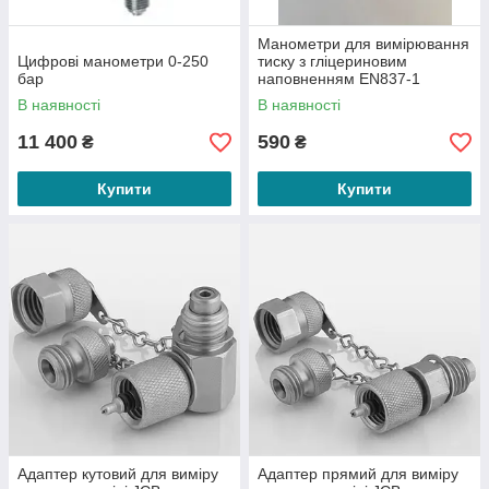
Манометри для вимірювання
ГАРАНТОВАНА ЯКІСТЬ
Цифрові манометри 0-250
тиску з гліцериновим
бар
наповненням EN837-1
Наша компанія є офіційним дилером
(діаметр 63мм, клас точності
В наявності
В наявності
німецького виробника в Україні та постачає
1,6)
товари відмінної якості, 100% оригінал.
11 400
590
₴
₴
Продукція відповідає високим європейським
стандартам, має офіційну гарантію від
виробника
Купити
Купити
ОПТИМАЛЬНІ ЦІНИ
Представлені у нас прилади для систем
діагностики гідравліки мають оптимальне
Адаптер кутовий для виміру
Адаптер прямий для виміру
співвідношення вартості та якості, без комісій