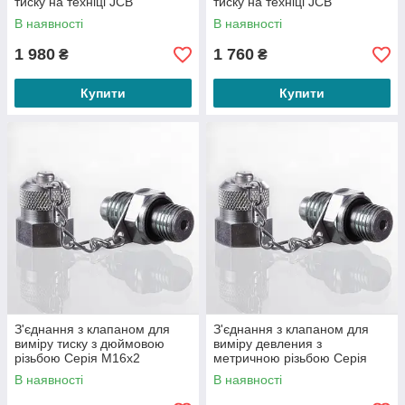
тиску на техніці JCB
тиску на техніці JCB
та посередницьких переплат, що обумовлено
В наявності
В наявності
прямою співпрацею з виробниками. Надаємо
знижки залежно від обсягу замовлення
1 980
1 760
₴
₴
Купити
Купити
КОНСУЛЬТАЦІЙНА ДОПОМОГА
Ми надаємо всебічну консультаційну підтримку
клієнтам, детальну інформацію про товари та
особливості їх експлуатації, відповідаємо на
всі питання. Досвідчені фахівці допоможуть
підібрати обладнання, з урахуванням
З'єднання з клапаном для
З'єднання з клапаном для
індивідуальних потреб покупця
виміру тиску з дюймовою
виміру девления з
різьбою Серія M16x2
метричною різьбою Серія
M16x2
В наявності
В наявності