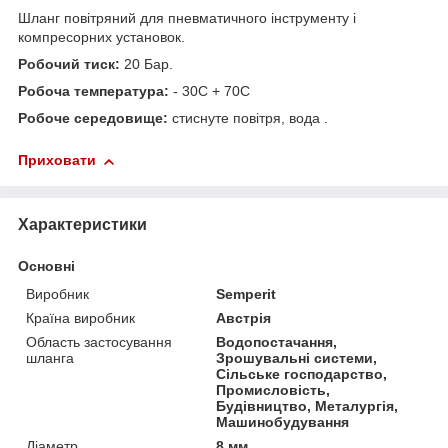
Шланг повітряний для пневматичного інструменту і
компресорних установок.
Робочий тиск:
20 Бар.
Робоча температура:
- 30С + 70С
Робоче середовище:
стиснуте повітря, вода .
Приховати
Характеристики
Основні
Виробник
Semperit
Країна виробник
Австрія
Область застосування
Водопостачання,
шланга
Зрошувальні системи,
Сільське господарство,
Промисловість,
Будівництво, Металургія,
Машинобудування
Діаметр
8 мм