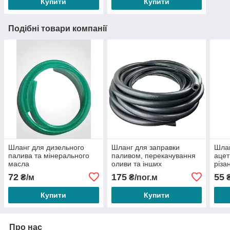
Купити
Купити
Подібні товари компанії
Шланг для дизельного
Шланг для заправки
Шлан
палива та мінерального
паливом, перекачування
ацет
масла
оливи та інших
різа
нафтопродуктів (20 бар)
72
175
55
₴/м
₴/пог.м
₴
Купити
Купити
Про нас