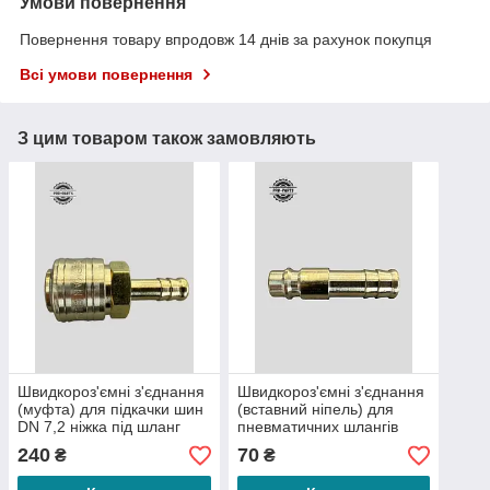
Умови повернення
Повернення товару впродовж 14 днів за рахунок покупця
Всі умови повернення
З цим товаром також замовляють
Швидкороз'ємні з'єднання
Швидкороз'ємні з'єднання
(муфта) для підкачки шин
(вставний ніпель) для
DN 7,2 ніжка під шланг
пневматичних шлангів
повітря DN 7,2 ніжка під
240
70
₴
₴
шланг 8мм