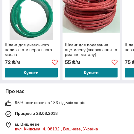
Шланг для дизельного
Шланг для подавання
Шлан
палива та мінерального
ацетилену (зварювання та
пові
масла
різання металу)
72
55
75
₴/м
₴/м
₴
Купити
Купити
Про нас
95% позитивних з 183 відгуків за рік
Працює з 28.08.2018
м. Вишневе
вул. Київська, 4, 08132 , Вишневе, Україна