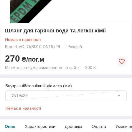
Шланг для гарячої води та легкої хімії
Немає в наявності
Код: RIVOLO/SD10 DN19x29
Роздріб
270
₴/пог.м
Мінімальна сума замовлення на сайті — 300 ₴
Внутрішній/зовнішній діаметр (мм)
DN19x29
Немає в наявності
Опис
Характеристики
Доставка
Оплата
Умови п