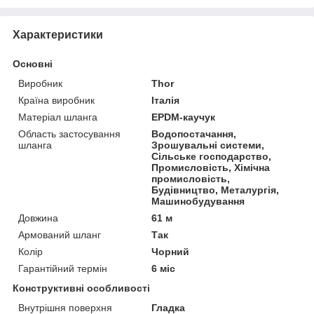
Характеристики
Основні
Виробник
Thor
Країна виробник
Італія
Матеріал шланга
EPDM-каучук
Область застосування
Водопостачання,
шланга
Зрошувальні системи,
Сільське господарство,
Промисловість, Хімічна
промисловість,
Будівництво, Металургія,
Машинобудування
Довжина
61 м
Армований шланг
Так
Колір
Чорний
Гарантійний термін
6 міс
Конструктивні особливості
Внутрішня поверхня
Гладка