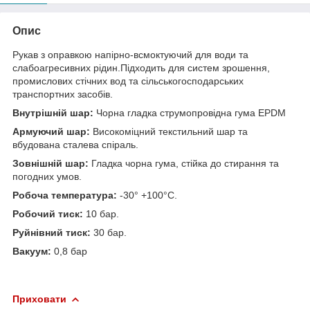
Опис
Рукав з оправкою напірно-всмоктуючий для води та
слабоагресивних рідин.Підходить для систем зрошення,
промислових стічних вод та сільськогосподарських
транспортних засобів.
Внутрішній шар:
Чорна гладка струмопровідна гума EPDM
Армуючий шар:
Високоміцний текстильний шар та
вбудована сталева спіраль.
Зовнішній шар:
Гладка чорна гума, стійка до стирання та
погодних умов.
Робоча температура:
-30° +100°C.
Робочий тиск:
10 бар.
Руйнівний тиск:
30 бар.
Вакуум:
0,8 бар
Приховати