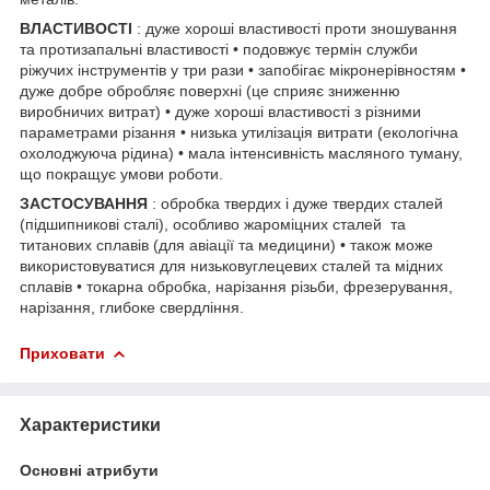
ВЛАСТИВОСТІ
: дуже хороші властивості проти зношування
та протизапальні властивості • подовжує термін служби
ріжучих інструментів у три рази • запобігає мікронерівностям •
дуже добре обробляє поверхні (це сприяє зниженню
виробничих витрат) • дуже хороші властивості з різними
параметрами різання • низька утилізація витрати (екологічна
охолоджуюча рідина) • мала інтенсивність масляного туману,
що покращує умови роботи.
ЗАСТОСУВАННЯ
: обробка твердих і дуже твердих сталей
(підшипникові сталі), особливо жароміцних сталей та
титанових сплавів (для авіації та медицини) • також може
використовуватися для низьковуглецевих сталей та мідних
сплавів • токарна обробка, нарізання різьби, фрезерування,
нарізання, глибоке свердління.
Приховати
Характеристики
Основні атрибути