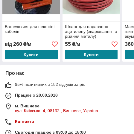
Вогнезахист для шлангів і
Шланг для подавання
Маст
кабелів
ацетилену (зварювання та
гвин
різання металу)
акум
260
55
360
від
₴/м
₴/м
Купити
Купити
Про нас
95% позитивних з 182 відгуків за рік
Працює з 28.08.2018
м. Вишневе
вул. Київська, 4, 08132 , Вишневе, Україна
Контакти
Сьогодні працює з 09:00 до 18:00