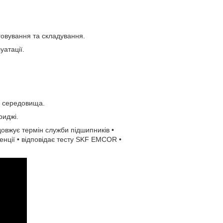
говування та складування.
уатації.
о середовища.
риджі.
довжує термін служби підшипників •
тенції • відповідає тесту SKF EMCOR •