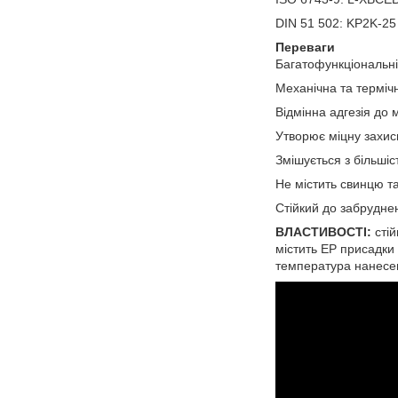
DIN 51 502: KP2K-25
Переваги
Багатофункціональні
Механічна та термічн
Відмінна адгезія до
Утворює міцну захисн
Змішується з більші
Не містить свинцю т
Стійкий до забрудне
ВЛАСТИВОСТІ:
стій
містить ЕР присадки 
температура нанесен