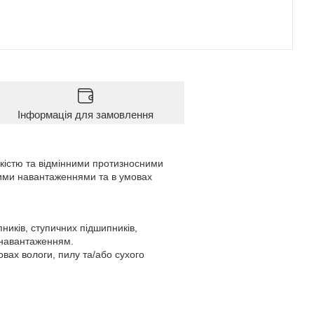
Інформація для замовлення
кістю та відмінними протизносними
кими навантаженнями та в умовах
иків, ступичних підшипників,
м навантаженням.
овах вологи, пилу та/або сухого