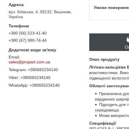
вул. Київська, 4, 08132, Вишневе,
Україна
+380 (66) 523-41-40
+380 (67) 980-74-44
О
Опис продукту
sales@propart.com.ua
Літієво-кальцієве 
+380665234140
властивостями. Вико
+380665234140
підвищеної вологості
+380665234140
Області застосува
Призначена для
карданних шарнірі
Підходить для т
середовища.
Може використо
Специфікації
ISO 6743-9: L-XBCE