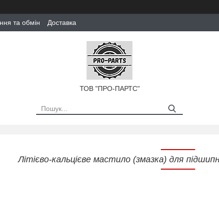
ння та обмін
Доставка
ТОВ "ПРО-ПАРТС"
Літієво-кальцієве мастило (змазка) для підшип