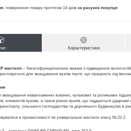
повернення товару протягом 14 днів
за рахунок покупця
пис
Характеристики
EP мастило
– багатофункціональна змазка з підвищеною вологостій
ристовується для змащування вузлів тертя, що працюють під висо
.
ння
 змащування навантажених ковзних, кулькових та роликових підшипн
в, елементів кузова, а також різних вузлів, що піддаються ударни
ранспорту, сільського господарства та дорожнього будівництва в ум
вуватися в промисловості як універсальне мастило класу NLGI 2.
B 2 – схвалена DAIMLER CHRYSLER, лист 267.0