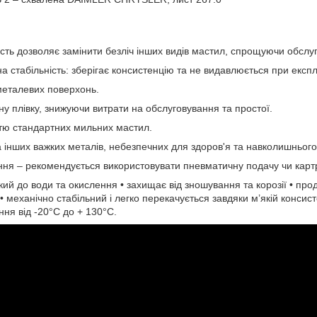
сть дозволяє замінити безліч інших видів мастил, спрощуючи обслу
а стабільність: зберігає консистенцію та не видавлюється при експл
 металевих поверхонь.
у плівку, знижуючи витрати на обслуговування та простої.
стю стандартних мильних мастил.
а інших важких металів, небезпечних для здоров'я та навколишньог
ння – рекомендується використовувати пневматичну подачу чи карт
кий до води та окислення • захищає від зношування та корозії • про
• механічно стабільний і легко перекачується завдяки м’якій консис
ня від -20°C до + 130°C.