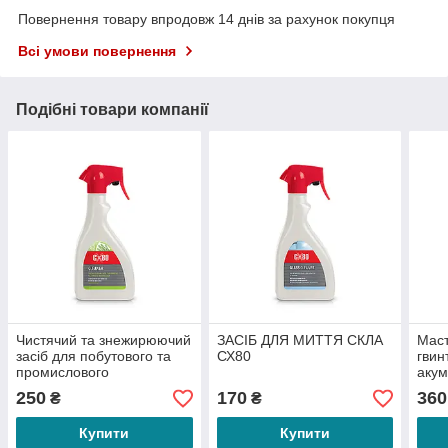
Повернення товару впродовж 14 днів за рахунок покупця
Всі умови повернення
Подібні товари компанії
Чистячий та знежирюючий
ЗАСІБ ДЛЯ МИТТЯ СКЛА
Маст
засіб для побутового та
СХ80
гвин
промислового
акум
використання СХ 80
250
170
360
₴
₴
Купити
Купити