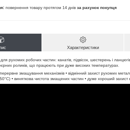
повернення товару протягом 14 днів
за рахунок покупця
пис
Характеристики
ля рухомих робочих частин: канатів, підвісок, шестерень і ланцюгів,
єрних роликів, що працюють при дуже високих температурах.
зперервне змащування механізмів • відмінний захист рухомих мета
0°C) • виняткова чистота змащених частин • дуже хороший захист ві