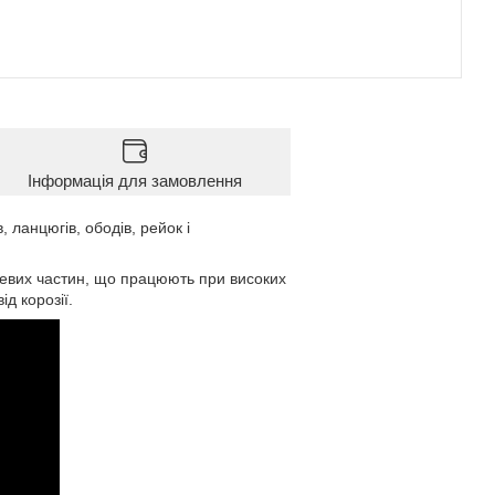
Інформація для замовлення
 ланцюгів, ободів, рейок і
левих частин, що працюють при високих
д корозії.