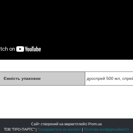
Ємність упаковки
дуоспрей 500 мл, спре
Сайт створений на маркетплейсі
Prom.ua
ТОВ "ПРО-ПАРТС" |
Поскаржитися на контент
|
Політика конфіденційності