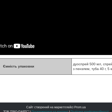
дуоспрей 500 мл, спрей 
Ємність упаковки
з пензлем, туба 40 г, 5 кг
Сайт створений на маркетплейсі
Prom.ua
ТОВ "ПРО-ПАРТС" |
Поскаржитися на контент
|
Політика конфіденційності