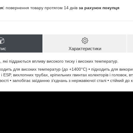
повернення товару протягом 14 днів
за рахунок покупця
пис
Характеристики
ь, які піддаються впливу високого тиску і високих температур.
ходить для високих температур (до +1400°C) • підходить для викори
 ESP, вихлопних трубах, кріпильних гвинтах колекторів і головок, в
ості • запобігає заїданню з'єднань з нержавіючої сталі • стійкий до 