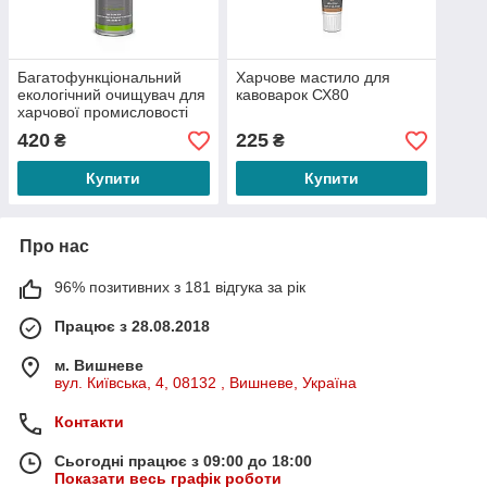
Багатофункціональний
Харчове мастило для
екологічний очищувач для
кавоварок СХ80
харчової промисловості
схвалений NSF A8 ECO
420
225
₴
₴
CLEANER СХ80
Купити
Купити
Про нас
96% позитивних з 181 відгука за рік
Працює з 28.08.2018
м. Вишневе
вул. Київська, 4, 08132 , Вишневе, Україна
Контакти
Сьогодні працює з 09:00 до 18:00
Показати весь графік роботи