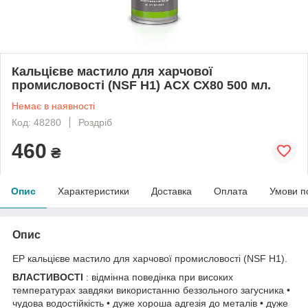
Кальцієве мастило для харчової
промисловості (NSF H1) ACX СХ80 500 мл.
Немає в наявності
Код: 48280
Роздріб
460
₴
Опис
Характеристики
Доставка
Оплата
Умови п
Опис
EP кальцієве мастило для харчової промисловості (NSF H1).
ВЛАСТИВОСТІ
: відмінна поведінка при високих
температурах завдяки використанню беззольного загусника •
чудова водостійкість • дуже хороша адгезія до металів • дуже