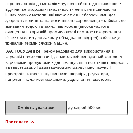
хороша адгезія до металів • чудова стійкість до окислення •
відмінні антикорозійні властивості • не містить свинцю чи
інших важких метали, які вважаються небезпечними для
здоров'я людини та навколишнього середовища • стійкість до
змивання водою та захист від корозії (висока частота
очищення в харчовій промисловості вимагає використання
в'язких мастил для захисту обладнання від іржі) забезпечує
тривалий термін служби машин.
ЗАСТОСУВАННЯ
: рекомендовано для використання в
харчовій промисловості, де можливий випадковий контакт з
харчовими продуктами • для змащування всіх типів поверхонь
• навантажених і ненавантажених механічних частин і
пристроїв, таких як: підшипники, шарніри, редуктори,
напрямні, кулачкові механізми, ущільнення, шестерні.
Ємність упаковки
дуоспрей 500 мл
Приховати