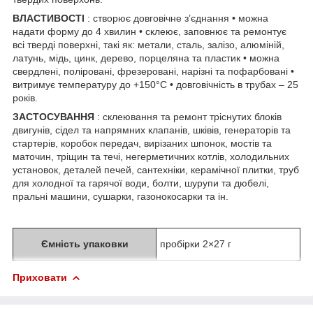
ВЛАСТИВОСТІ
: створює довговічне з’єднання • можна
надати форму до 4 хвилин • склеює, заповнює та ремонтує
всі тверді поверхні, такі як: метали, сталь, залізо, алюміній,
латунь, мідь, цинк, дерево, порцеляна та пластик • можна
свердлені, поліровані, фрезеровані, нарізні та пофарбовані •
витримує температуру до +150°C • довговічність в трубах – 25
років.
ЗАСТОСУВАННЯ
: склеювання та ремонт тріснутих блоків
двигунів, сідел та напрямних клапанів, шківів, генераторів та
стартерів, коробок передач, вирізаних шпонок, мостів та
маточин, тріщин та течі, негерметичних котлів, холодильних
установок, деталей печей, сантехніки, керамічної плитки, труб
для холодної та гарячої води, болти, шурупи та дюбелі,
пральні машини, сушарки, газонокосарки та ін.
Ємність упаковки
пробірки 2×27 г
Приховати