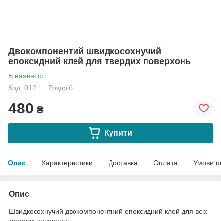
Двокомпонентий швидкосохнучий
епоксидний клей для твердих поверхонь
В наявності
Код: 012
Роздріб
480
₴
Купити
Опис
Характеристики
Доставка
Оплата
Умови п
Опис
Швидкосохнучий двокомпонентний епоксидний клей для всіх
твердих поверхонь.