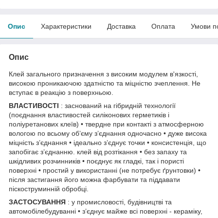
Опис
Характеристики
Доставка
Оплата
Умови п
Опис
Клей загального призначення з високим модулем в'язкості,
високою проникаючою здатністю та міцністю зчеплення. Не
вступає в реакцію з поверхньою.
ВЛАСТИВОСТІ
: заснований на гібридній технології
(поєднання властивостей силіконових герметиків і
поліуретанових клеїв) • твердне при контакті з атмосферною
вологою по всьому об’єму з’єднання одночасно • дуже висока
міцність з’єднання • ідеально з’єднує точки • консистенція, що
запобігає з’єднанню. клей від розтікання • без запаху та
шкідливих розчинників • поєднує як гладкі, так і пористі
поверхні • простий у використанні (не потребує ґрунтовки) •
після застигання його можна фарбувати та піддавати
піскоструминній обробці.
ЗАСТОСУВАННЯ
: у промисловості, будівництві та
автомобілебудуванні • з’єднує майже всі поверхні - кераміку,