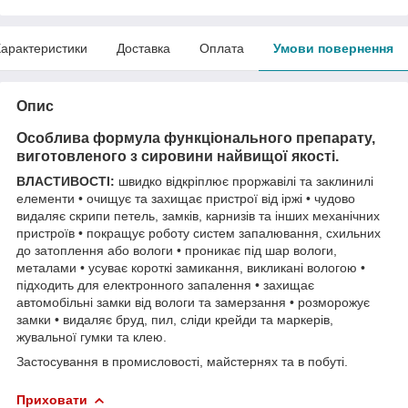
арактеристики
Доставка
Оплата
Умови повернення
Опис
Особлива формула функціонального препарату,
виготовленого з сировини найвищої якості.
ВЛАСТИВОСТІ:
швидко відкріплює проржавілі та заклинилі
елементи • очищує та захищає пристрої від іржі • чудово
видаляє скрипи петель, замків, карнизів та інших механічних
пристроїв • покращує роботу систем запалювання, схильних
до затоплення або вологи • проникає під шар вологи,
металами • усуває короткі замикання, викликані вологою •
підходить для електронного запалення • захищає
автомобільні замки від вологи та замерзання • розморожує
замки • видаляє бруд, пил, сліди крейди та маркерів,
жувальної гумки та клею.
Застосування в промисловості, майстернях та в побуті.
Приховати