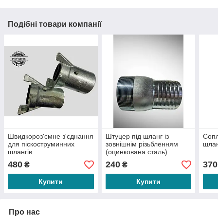
Подібні товари компанії
Швидкороз'ємне з'єднання
Штуцер під шланг із
Сопл
для піскоструминних
зовнішнім різьбленням
шла
шлангів
(оцинкована сталь)
480
240
370
₴
₴
Купити
Купити
Про нас