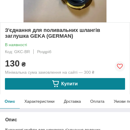
З'єднання для поливальних шлангів
заглушка GEKA (GERMAN)
В наявності
Код: GKC-BR
Роздріб
130
₴
Мінімальна сума замовлення на сайті — 300 ₴
Купити
Опис
Характеристики
Доставка
Оплата
Умови п
Опис
Кулачкові муфти для швидкого з'єднання водяних