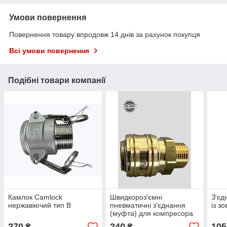
Умови повернення
Повернення товару впродовж 14 днів за рахунок покупця
Всі умови повернення
Подібні товари компанії
Камлок Camlock
Швидкороз'ємні
З'є
нержавіючий тип B
пневматичні з'єднання
із з
(муфта) для компресора
DN 7,2 зовнішня різьба
270
240
105
₴
₴