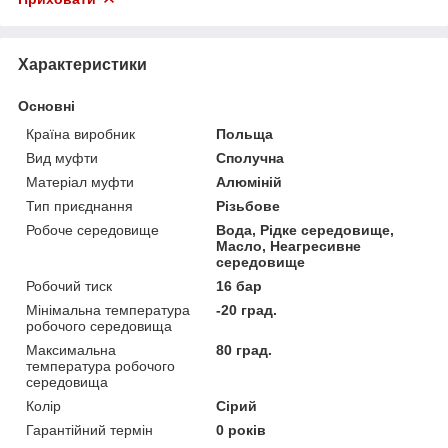
Характеристики
Основні
Країна виробник
Польща
Вид муфти
Сполучна
Матеріал муфти
Алюміній
Тип приєднання
Різьбове
Робоче середовище
Вода, Рідке середовище,
Масло, Неагресивне
середовище
Робочий тиск
16 бар
Мінімальна температура
-20 град.
робочого середовища
Максимальна
80 град.
температура робочого
середовища
Колір
Сірий
Гарантійний термін
0 років