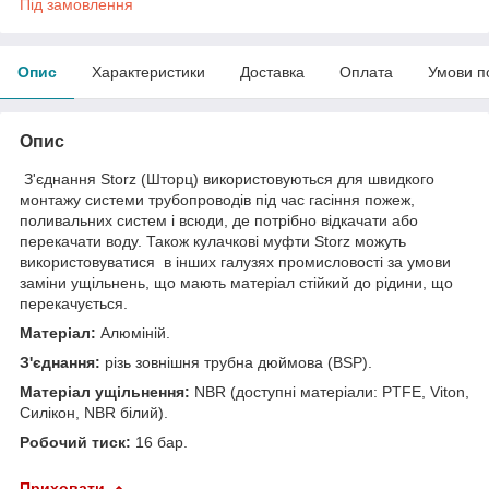
Під замовлення
Опис
Характеристики
Доставка
Оплата
Умови п
Опис
З'єднання Storz (Шторц) використовуються для швидкого
монтажу системи трубопроводів під час гасіння пожеж,
поливальних систем і всюди, де потрібно відкачати або
перекачати воду. Також кулачкові муфти Storz можуть
використовуватися в інших галузях промисловості за умови
заміни ущільнень, що мають матеріал стійкий до рідини, що
перекачується.
Матеріал:
Алюміній.
З'єднання:
різь зовнішня трубна дюймова (BSP).
Матеріал ущільнення:
NBR (доступні матеріали: PTFE, Viton,
Силікон, NBR білий).
Робочий тиск:
16 бар.
Приховати