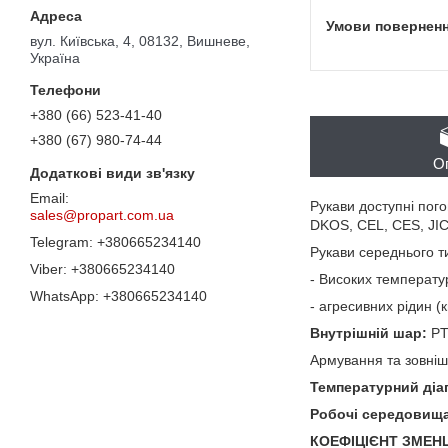
вул. Київська, 4, 08132, Вишневе,
Україна
+380 (66) 523-41-40
+380 (67) 980-74-44
О
Рукави доступні пого
sales@propart.com.ua
DKOS, CEL, CES, JIC
+380665234140
Рукави середнього ти
+380665234140
- Високих температу
+380665234140
- агресивних рідин (
Внутрішній шар:
PT
Армування та зовніш
Температурний діа
Робочі середовища
КОЕФІЦІЄНТ ЗМЕН