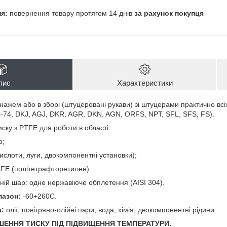
повернення товару протягом 14 днів
за рахунок покупця
пис
Характеристики
нажем або в зборі (штуцеровані рукави) зі штуцерами практично всіх
-74, DKJ, AGJ, DKR, AGR, DKN, AGN, ORFS, NPT, SFL, SFS, FS).
ску з PTFE для роботи в області:
р;
кислоти, луги, двокомпонентні установки);
FE (політетрафторетилен).
ній шар: одне нержавіюче обплетення (AISI 304).
пазон:
-60+260С.
:
олії, повітряно-олійні пари, вода, хімія, двокомпонентні рідини.
ШЕННЯ ТИСКУ ПІД ПІДВИЩЕННЯ ТЕМПЕРАТУРИ.