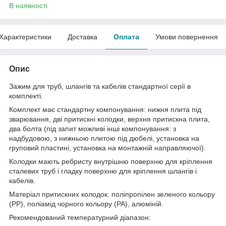
В наявності
Характеристики
Доставка
Оплата
Умови повернення
Опис
Зажим для труб, шлангів та кабелів стандартної серії в
комплекті.
Комплект має стандартну компонування: нижня плита під
зварювання, дві притискні колодки, верхня притискна плита,
два болта (під запит можливі інші компонування: з
надбудовою, з нижньою плитою під дюбелі, установка на
груповий пластині, установка на монтажній направляючої).
Колодки мають ребристу внутрішню поверхню для кріплення
сталевих труб і гладку поверхню для кріплення шлангів і
кабелів.
Матеріал притискних колодок: поліпропілен зеленого кольору
(PP), поліамід чорного кольору (PA), алюміній.
Рекомендований температурний діапазон: