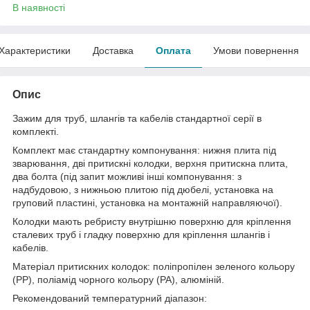
В наявності
Характеристики
Доставка
Оплата
Умови повернення
Опис
Зажим для труб, шлангів та кабелів стандартної серії в
комплекті.
Комплект має стандартну компонування: нижня плита під
зварювання, дві притискні колодки, верхня притискна плита,
два болта (під запит можливі інші компонування: з
надбудовою, з нижньою плитою під дюбелі, установка на
груповий пластині, установка на монтажній направляючої).
Колодки мають ребристу внутрішню поверхню для кріплення
сталевих труб і гладку поверхню для кріплення шлангів і
кабелів.
Матеріал притискних колодок: поліпропілен зеленого кольору
(PP), поліамід чорного кольору (PA), алюміній.
Рекомендований температурний діапазон: