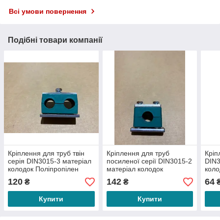
Всі умови повернення
Подібні товари компанії
Кріплення для труб твін
Кріплення для труб
Кріп
серія DIN3015-3 матеріал
посиленої серії DIN3015-2
DIN3
колодок Поліпропілен
матеріал колодок
коло
Поліпропілен
120
142
64
₴
₴
Купити
Купити