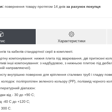
повернення товару протягом 14 днів
за рахунок покупця
пис
Характеристики
гів та кабелів стандартної серії в комплекті.
ртну компонування: нижня плита під зварювання, дві притискні кол
ливі інші компонування: з надбудовою, з нижньою плитою під дюбелі
ній направляючої).
сту внутрішню поверхню для кріплення сталевих труб і гладку повер
колодок: поліпропілен зеленого кольору (PP), поліамід чорного кол
пературний діапазон:
дки від - 30 до +90 С;
ід -40 С до +120 С;
 300 С.