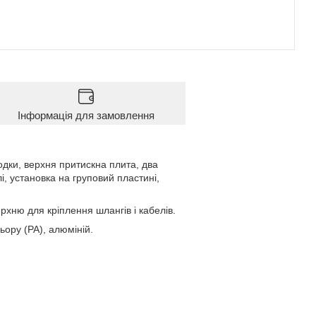
Інформація для замовлення
одки, верхня притискна плита, два
, установка на груповий пластині,
хню для кріплення шлангів і кабелів.
ьору (PA), алюміній.