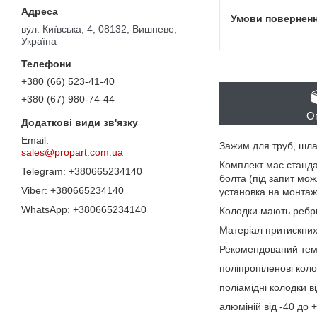
вул. Київська, 4, 08132, Вишневе,
Україна
+380 (66) 523-41-40
+380 (67) 980-74-44
О
Зажим для труб, шлан
sales@propart.com.ua
Комплект має станда
+380665234140
болта (під запит мож
+380665234140
установка на монтаж
+380665234140
Колодки мають ребри
Матеріал притискних 
Рекомендований тем
поліпропіленові коло
поліамідні колодки в
алюміній від -40 до +