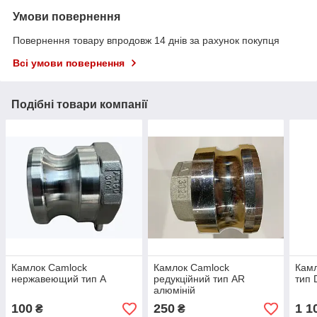
Умови повернення
Повернення товару впродовж 14 днів за рахунок покупця
Всі умови повернення
Подібні товари компанії
Камлок Camlock
Камлок Camlock
Камл
нержавеющий тип A
редукційний тип AR
тип 
алюміній
100
250
1 1
₴
₴