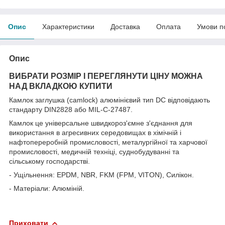
Опис
Характеристики
Доставка
Оплата
Умови п
Опис
ВИБРАТИ РОЗМІР І ПЕРЕГЛЯНУТИ ЦІНУ МОЖНА
НАД ВКЛАДКОЮ КУПИТИ
Камлок заглушка (camlock) алюмінієвий тип DC відповідають
стандарту DIN2828 або MIL-C-27487.
Камлок це універсальне швидкороз'ємне з'єднання для
використання в агресивних середовищах в хімічній і
нафтопереробній промисловості, металургійної та харчової
промисловості, медичній техніці, суднобудуванні та
сільському господарстві.
- Ущільнення: EPDM, NBR, FKM (FPM, VITON), Силікон.
- Матеріали: Алюміній.
Приховати