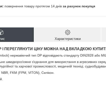
повернення товару протягом 14 днів
за рахунок покупця
пис
Характеристики
Р І ПЕРЕГЛЯНУТИ ЦІНУ МОЖНА НАД ВКЛАДКОЮ КУПИТ
mlock) нержавіючий тип DP відповідають стандарту DIN2828 або MI
ьне швидкороз'ємне з'єднання для використання в агресивних серед
ургійної та харчової промисловості, медичній техніці, суднобудуван
 NBR, FKM (FPM, VITON), Силікон.
й.