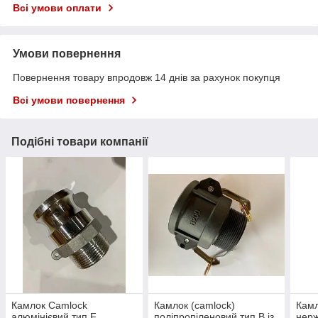
Всі умови оплати
Умови повернення
Повернення товару впродовж 14 днів за рахунок покупця
Всі умови повернення
Подібні товари компанії
Камлок Camlock
Камлок (camlock)
Камл
алюмінієвий тип F
поліпропіленовий тип B із
нерж