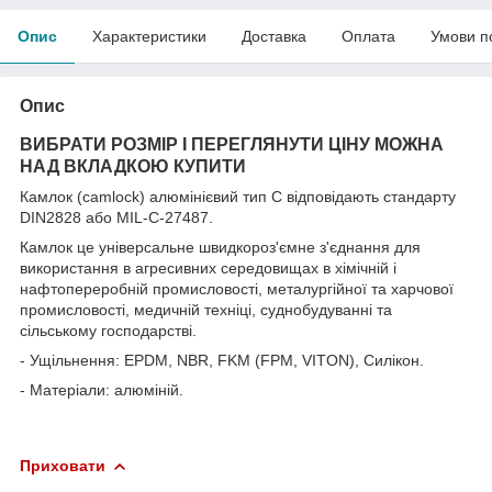
Опис
Характеристики
Доставка
Оплата
Умови п
Опис
ВИБРАТИ РОЗМІР І ПЕРЕГЛЯНУТИ ЦІНУ МОЖНА
НАД ВКЛАДКОЮ КУПИТИ
Камлок (camlock) алюмінієвий тип C відповідають стандарту
DIN2828 або MIL-C-27487.
Камлок це універсальне швидкороз'ємне з'єднання для
використання в агресивних середовищах в хімічній і
нафтопереробній промисловості, металургійної та харчової
промисловості, медичній техніці, суднобудуванні та
сільському господарстві.
- Ущільнення: EPDM, NBR, FKM (FPM, VITON), Силікон.
- Матеріали: алюміній.
Приховати