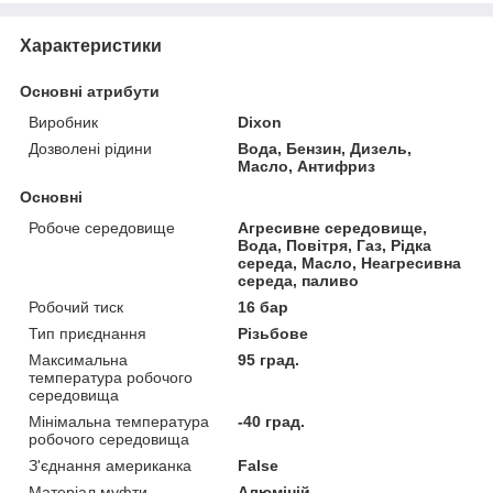
Характеристики
Основні атрибути
Виробник
Dixon
Дозволені рідини
Вода, Бензин, Дизель,
Масло, Антифриз
Основні
Робоче середовище
Агресивне середовище,
Вода, Повітря, Газ, Рідка
середа, Масло, Неагресивна
середа, паливо
Робочий тиск
16 бар
Тип приєднання
Різьбове
Максимальна
95 град.
температура робочого
середовища
Мінімальна температура
-40 град.
робочого середовища
З'єднання американка
False
Матеріал муфти
Алюміній